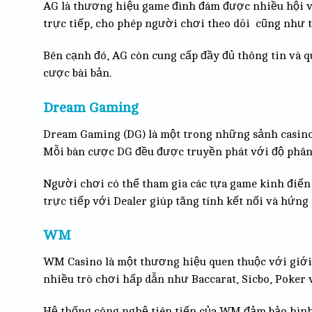
AG là thương hiệu game đình đám được nhiều hội viê
trực tiếp, cho phép người chơi theo dõi cũng như t
Bên cạnh đó, AG còn cung cấp đầy đủ thông tin và 
cược bài bản.
Dream Gaming
Dream Gaming (DG) là một trong những sảnh casino t
Mỗi bàn cược DG đều được truyền phát với độ phân g
Người chơi có thể tham gia các tựa game kinh điển 
trực tiếp với Dealer giúp tăng tính kết nối và hứng
WM
WM Casino là một thương hiệu quen thuộc với giới c
nhiều trò chơi hấp dẫn như Baccarat, Sicbo, Poker v
Hệ thống công nghệ tiên tiến của WM đảm bảo hình 