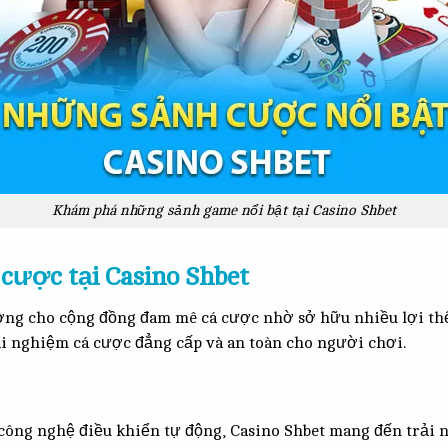
Khám phá những sảnh game nổi bật tại Casino Shbet
 cược tại Casino Shbet
tưởng cho cộng đồng đam mê cá cược nhờ sở hữu nhiều lợi th
ải nghiệm cá cược đẳng cấp và an toàn cho người chơi.
 công nghệ điều khiển tự động, Casino Shbet mang đến trải 