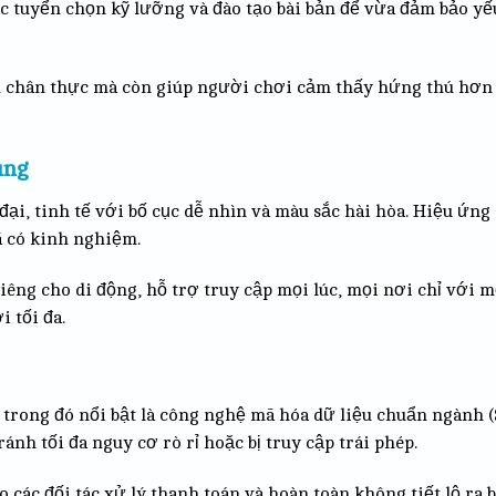
ợc tuyển chọn kỹ lưỡng và đào tạo bài bản để vừa đảm bảo yế
nh chân thực mà còn giúp người chơi cảm thấy hứng thú hơn 
ùng
đại, tinh tế với bố cục dễ nhìn và màu sắc hài hòa. Hiệu ứn
ã có kinh nghiệm.
iêng cho di động, hỗ trợ truy cập mọi lúc, mọi nơi chỉ với mộ
i tối đa.
trong đó nổi bật là công nghệ mã hóa dữ liệu chuẩn ngành (S
ánh tối đa nguy cơ rò rỉ hoặc bị truy cập trái phép.
o các đối tác xử lý thanh toán và hoàn toàn không tiết lộ r