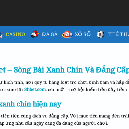
CASINO
ĐÁ GÀ
XỔ SỐ
THỂ TH
et – Sòng Bài Xanh Chín Và Đẳng Cấ
 kích tính, nơi quy tụ hàng loạt trò chơi đình đám và hấp d
h casino tại
Shbet.com
. còn mở ra cơ hội kiếm tiền đầy tiềm 
xanh chín hiện nay
 tiên tiến cùng dịch vụ đẳng cấp. Với mục tiêu mang đến trả
p ứng nhu cầu ngày càng đa dạng của người chơi.