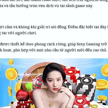
ia và tận hưởng trọn vẹn dịch vụ tại sảnh game này.
 cảm và không khí giải trí sôi động. Điểm đặc biệt tại đây 
g tác với người chơi.
 được thiết kế theo phong cách riêng, giúp Sexy Gaming trở 
h hoạt, phù hợp với mọi nhu cầu từ người mới đến cao thủ.