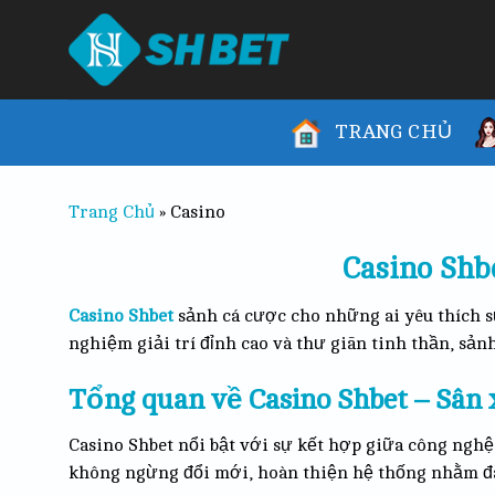
Skip
to
content
TRANG CHỦ
Trang Chủ
»
Casino
Casino Shb
Casino Shbet
sảnh cá cược cho những ai yêu thích sự
nghiệm giải trí đỉnh cao và thư giãn tinh thần, sản
Tổng quan về Casino Shbet – Sân 
Casino Shbet nổi bật với sự kết hợp giữa công nghệ
không ngừng đổi mới, hoàn thiện hệ thống nhằm đá