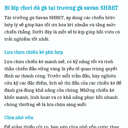
Bí kíp chơi đá gà tại trường gà savan SHBET
Tại trường gà Savan SHBET, áp dụng các chiến lược
hợp lý sẽ giúp bạn tối ưu hóa lợi nhuận và tăng mức
chiến thắng. Dưới đây là một số bí kíp giúp hội viên có
trải nghiệm tốt nhất.
Lựa chọn chiến kê phù hợp
Lựa chọn chiến kê mạnh mẽ, có kỹ năng tốt và tinh
thần chiến đấu vững vàng là yếu tố quan trọng quyết
định sự thành công. Trước mỗi trận đấu, hãy nghiên
cứu kỹ các đặc điểm, lịch sử thi đấu của các chiến kê để
đánh giá đúng khả năng của chúng. Những chiến kê
khỏe mạnh, linh hoạt và có khả năng phục hồi nhanh
chóng thường sẽ là lựa chọn sáng suốt.
Chia nhỏ vốn
Để giảm thiểu rủi ro, bạn nên chia nhỏ vốn cược thay