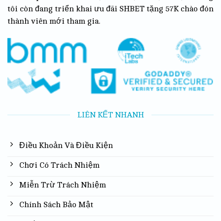
tôi còn đang triển khai ưu đãi SHBET tặng 57K chào đón
thành viên mới tham gia.
LIÊN KẾT NHANH
Điều Khoản Và Điều Kiện
Chơi Có Trách Nhiệm
Miễn Trừ Trách Nhiệm
Chính Sách Bảo Mật