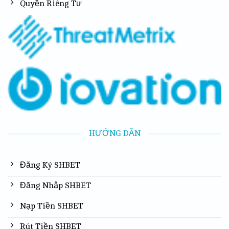
Quyền Riêng Tư
HƯỚNG DẪN
Đăng Ký SHBET
Đăng Nhập SHBET
Nạp Tiền SHBET
Rút Tiền SHBET