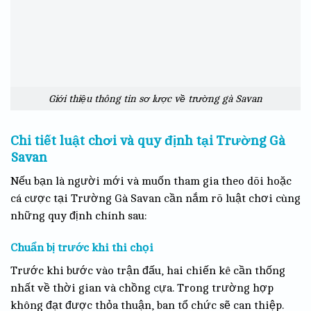
Giới thiệu thông tin sơ lược về trường gà Savan
Chi tiết luật chơi và quy định tại Trường Gà
Savan
Nếu bạn là người mới và muốn tham gia theo dõi hoặc
cá cược tại Trường Gà Savan cần nắm rõ luật chơi cùng
những quy định chính sau:
Chuẩn bị trước khi thi chọi
Trước khi bước vào trận đấu, hai chiến kê cần thống
nhất về thời gian và chồng cựa. Trong trường hợp
không đạt được thỏa thuận, ban tổ chức sẽ can thiệp.