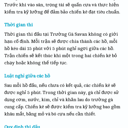
Trước khi vào sân, trọng tài sẽ quấn cựa và thực hiện
kiểm tra kỹ lưỡng để đảm bảo chiến kê đạt tiêu chuẩn.
Thời gian thi
Thời gian thi đấu tại Trường Gà Savan không có giới
hạn cố định. Mỗi trận sẽ được chia thành các hồ, mỗi
hồ kéo dài 15 phút với 5 phút nghỉ ngơi giữa các hồ.
Trận chiến sẽ kết thúc khi một trong hai chiến kê bỏ
chạy hoặc không thể tiếp tục.
Luật nghỉ giữa các hồ
Sau mỗi hồ đấu, nếu chưa có kết quả, các chiến kê sẽ
được nghỉ 5 phút. Trong thời gian này, gà chỉ được sử
dụng cơm, nước, kim, chỉ và khăn lau do trường gà
cung cấp. Chiến kê sẽ được kiểm tra kỹ lưỡng bao gồm
khâu mắt, băng mỏ và bó cựa nếu cần thiết.
Quy định thi đấu