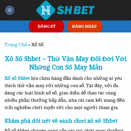
Skip
to
content
ĐĂNG KÝ
ĐĂNG NHẬP
Trang Chủ
»
Xổ Số
Xổ Số Shbet – Thử Vận May Đổi Đời Với
Những Con Số May Mắn
Xổ số Shbet
lựa chọn hàng đầu dành cho những ai yêu
thích thử vận may với những con số. Tại đây, với đa
dạng các loại hình xổ số, giao diện dễ thao tác cùng
nhiều phần thưởng hấp dẫn, nhà cái cam kết mang đến
trải nghiệm chơi tuyệt vời cho mọi người tham gia.
Khám phá đôi nét về sảnh chơi xổ số Shbet
Xổ số Shbet chuyên cung cấp các trò chơi quay thưởng