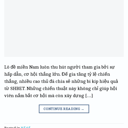
Lô đề miền Nam luôn thu hút người tham gia bởi sự
hấp dẫn, cơ hội thắng lớn. Để gia tăng tỷ lệ chiến
thắng, nhiều cao thủ đã chia sẻ những bí kíp hiệu quả
từ SHBET. Những chiến thuật này không chỉ giúp hội
viên nắm bắt cơ hội mà còn xây dựng […]
CONTINUE READING
→