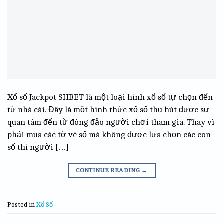
Xổ số Jackpot SHBET là một loại hình xổ số tự chọn đến
từ nhà cái. Đây là một hình thức xổ số thu hút được sự
quan tâm đến từ đông đảo người chơi tham gia. Thay vì
phải mua các tờ vé số mà không được lựa chọn các con
số thì người […]
CONTINUE READING
→
Posted in
Xổ Số