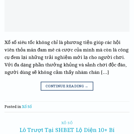
Xổ số siêu tốc không chỉ là phương tiện giúp các hội
viên thỏa mãn đam mê cá cược của mình mà còn là công
cụ đem lại những trải nghiệm mới lạ cho người chơi.
Với đa dạng phần thưởng khủng và sảnh chơi độc đáo,
người dùng sẽ không cảm thấy nhàm chán […]
CONTINUE READING
→
Posted in
Xổ Số
XỔ SỐ
Lô Trượt Tại SHBET Lộ Diện 10+ Bí