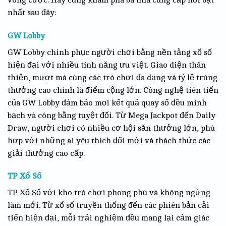
nhất sau đây:
GW Lobby
GW Lobby chinh phục người chơi bằng nền tảng xổ số
hiện đại với nhiều tính năng ưu việt. Giao diện thân
thiện, mượt mà cùng các trò chơi đa dạng và tỷ lệ trúng
thưởng cao chính là điểm cộng lớn. Công nghệ tiên tiến
của GW Lobby đảm bảo mọi kết quả quay số đều minh
bạch và công bằng tuyệt đối. Từ Mega Jackpot đến Daily
Draw, người chơi có nhiều cơ hội săn thưởng lớn, phù
hợp với những ai yêu thích đổi mới và thách thức các
giải thưởng cao cấp.
TP Xổ Số
TP Xổ Số với kho trò chơi phong phú và không ngừng
làm mới. Từ xổ số truyền thống đến các phiên bản cải
tiến hiện đại, mỗi trải nghiệm đều mang lại cảm giác