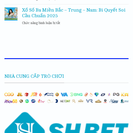
Cược
Đá
Nhận
Của
Gà
Xổ Số Ba Miền Bắc – Trung – Nam: Bí Quyết Soi
Thưởng
SHBET
Online
Siêu
Cầu Chuẩn 2025
Giải
Khủng
Chức năng bình luận bị tắt
ở
Trí
Cùng
Xổ
Đỉnh
SHBET
Số
Cao
Ba
Dẫn
Miền
Đầu
Bắc
Xu
–
Thế
Trung
Đổi
–
Thưởng
Nam:
Bí
NHÀ CUNG CẤP TRÒ CHƠI
Quyết
Soi
Cầu
Chuẩn
2025