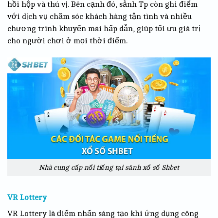
hồi hộp và thú vị. Bên cạnh đó, sảnh Tp còn ghi điểm
với dịch vụ chăm sóc khách hàng tận tình và nhiều
chương trình khuyến mãi hấp dẫn, giúp tối ưu giá trị
cho người chơi ở mọi thời điểm.
Nhà cung cấp nổi tiếng tại sảnh xổ số Shbet
VR Lottery
VR Lottery là điểm nhấn sáng tạo khi ứng dụng công