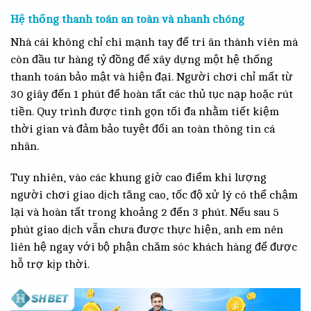
Hệ thống thanh toán an toàn và nhanh chóng
Nhà cái không chỉ chi mạnh tay để tri ân thành viên mà
còn đầu tư hàng tỷ đồng để xây dựng một hệ thống
thanh toán bảo mật và hiện đại. Người chơi chỉ mất từ
30 giây đến 1 phút để hoàn tất các thủ tục nạp hoặc rút
tiền. Quy trình được tinh gọn tối đa nhằm tiết kiệm
thời gian và đảm bảo tuyệt đối an toàn thông tin cá
nhân.
Tuy nhiên, vào các khung giờ cao điểm khi lượng
người chơi giao dịch tăng cao, tốc độ xử lý có thể chậm
lại và hoàn tất trong khoảng 2 đến 3 phút. Nếu sau 5
phút giao dịch vẫn chưa được thực hiện, anh em nên
liên hệ ngay với bộ phận chăm sóc khách hàng để được
hỗ trợ kịp thời.