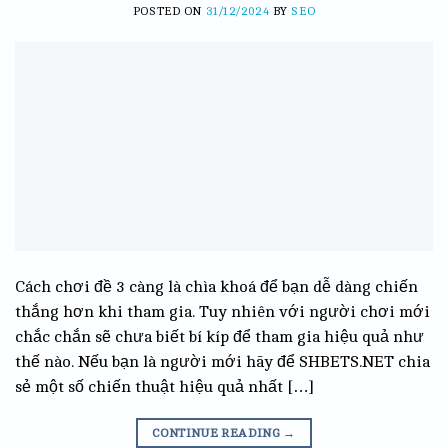
POSTED ON
31/12/2024
BY
SEO
Cách chơi đề 3 càng là chìa khoá để bạn dễ dàng chiến
thắng hơn khi tham gia. Tuy nhiên với người chơi mới
chắc chắn sẽ chưa biết bí kíp để tham gia hiệu quả như
thế nào. Nếu bạn là người mới hãy để SHBETS.NET chia
sẻ một số chiến thuật hiệu quả nhất […]
CONTINUE READING
→