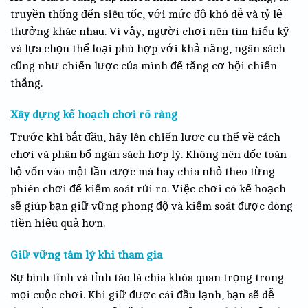
truyền thống đến siêu tốc, với mức độ khó dễ và tỷ lệ
thưởng khác nhau. Vì vậy, người chơi nên tìm hiểu kỹ
và lựa chọn thể loại phù hợp với khả năng, ngân sách
cũng như chiến lược của mình để tăng cơ hội chiến
thắng.
Xây dựng kế hoạch chơi rõ ràng
Trước khi bắt đầu, hãy lên chiến lược cụ thể về cách
chơi và phân bổ ngân sách hợp lý. Không nên dốc toàn
bộ vốn vào một lần cược mà hãy chia nhỏ theo từng
phiên chơi để kiểm soát rủi ro. Việc chơi có kế hoạch
sẽ giúp bạn giữ vững phong độ và kiểm soát được dòng
tiền hiệu quả hơn.
Giữ vững tâm lý khi tham gia
Sự bình tĩnh và tỉnh táo là chìa khóa quan trọng trong
mọi cuộc chơi. Khi giữ được cái đầu lạnh, bạn sẽ dễ